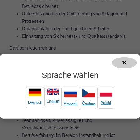
Betriebssicherheit
Unterstützung bei der Optimierung von Anlagen und
Prozessen
Dokumentation der durchgeführten Arbeiten
Einhaltung von Sicherheits- und Qualitätsstandards
Darüber freuen wir uns
Abgeschlossene technische Ausbildung oder
×
vergleichbare Qualifikation
Sprache wählen
Kenntnisse in Hydraulik, Pneumatik und Elektrik von
Vorteil
Technisches Verständnis und handwerkliches
Geschick
English
Deutsch
Polski
Русский
Čeština
Selbstständige, strukturierte und sorgfältige
Arbeitsweise
Teamfähigkeit, Zuverlässigkeit und
Verantwortungsbewusstsein
Berufserfahrung im Bereich Instandhaltung ist