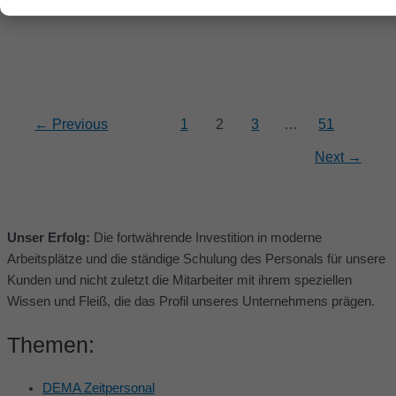
←
Previous
1
2
3
…
51
Next
→
Unser Erfolg:
Die fortwährende Investition in moderne
Arbeitsplätze und die ständige Schulung des Personals für unsere
Kunden und nicht zuletzt die Mitarbeiter mit ihrem speziellen
Wissen und Fleiß, die das Profil unseres Unternehmens prägen.
Themen:
DEMA Zeitpersonal